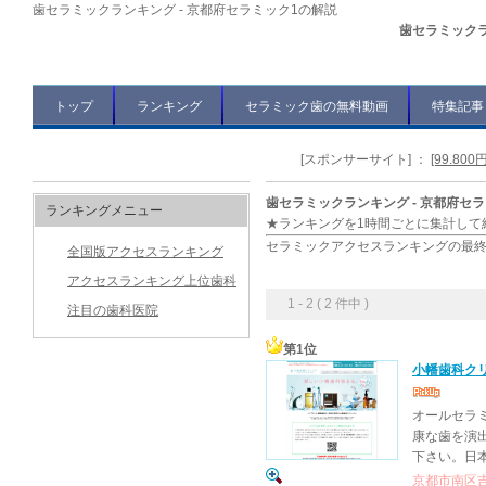
歯セラミックランキング - 京都府セラミック1の解説
歯セラミックラ
トップ
ランキング
セラミック歯の無料動画
特集記事
[スポンサーサイト]
：
[99.8
歯セラミックランキング - 京都府セ
ランキングメニュー
★ランキングを1時間ごとに集計して
セラミックアクセスランキングの最終更新時間：
全国版アクセスランキング
アクセスランキング上位歯科
1 - 2 ( 2 件中 )
注目の歯科医院
第1位
小幡歯科ク
オールセラ
康な歯を演
下さい。日
京都市南区吉