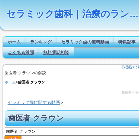
セラミック歯科｜治療のランキング【Dr.NAVI】
ホーム
ランキング
セラミック歯の無料動画
特集記事
よくある質問
無料電話相談
【掲載方
歯医者 クラウンの解説
ホーム
>
歯医者 クラウン
歯医者 クラ
セラミック歯に関する動画
＞
歯医者 クラウン