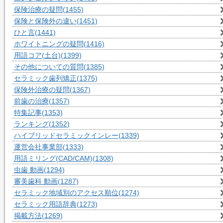
保険治療の疑問
(1455)
保険と保険外の違い
(1451)
ひと言
(1441)
ホワイトニングの疑問
(1416)
用語コア(土台)
(1399)
その他についての質問
(1385)
セラミック歯列矯正
(1375)
保険外治療の疑問
(1367)
前歯の治療
(1357)
特集記事
(1353)
ランキング
(1352)
ハイブリッドセラミックインレー
(1339)
運営会社事業部
(1333)
用語ミリング(CAD/CAM)
(1308)
虫歯 動画
(1294)
審美歯科 動画
(1287)
セラミック地域別のアクセス順位
(1274)
セラミック用語辞典
(1273)
掲載方法
(1269)