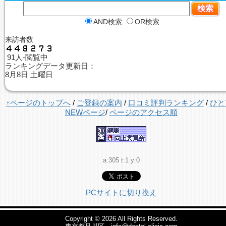
AND検索
OR検索
来訪者数
91人-閲覧中
ランキングデータ更新日：
8月8日 土曜日
↑ページのトップへ
/
ご登録の案内
/
口コミ評判ランキング
/
ひと
NEWページ
/
ページのアクセス順
a:305 t:1 y:0
PCサイトに切り換え
Copyright © 2026
All Rights Reserved.